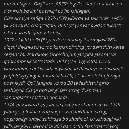
tamomlagan. Dog‘iston ASSRning Derbent shahrida o‘t
o‘chirish bo‘limi boshlig‘i bo‘lib ishlagan.
Qizil Armiya safiga 1937-1939 yillarda va takroran 1942-
yil yanvarda chaqirilgan. 1942-yil yanvar oyidan Ikkinchi
jahon urushi qatnashchisi.
1022-o‘qchi polki (Bryansk frontining 3-armiyasi 269-
o‘qchi diviziyasi) vzvod komandirning yordamchisi katta
serjant M.Umrdinov, Orlov hujum jangida jasorat va
qahramonlik ko‘rsatadi. 1943-yil 4-avgustda Oryel
viloyatining chekkasida joylashgan Plesheyevo qishlog‘i
yaqinidagi jangda birinchi bo‘lib, o‘z vzvodini hujumga
boshlaydi. Qo‘l jangida vzvod 20 ta fashistni qirib
tashlaydi. Qisqa qo‘l jangidan so‘ng dushman
xandaqlarini tashlab qochadi.
1944-yil yanvardagi jangda jiddiy jarohat oladi va 1945-
yilda gospitalda uzoq vaqt davolanishdan so‘ng,
nogironligi tufayli zahiraga bo‘shatiladi. Urushdagi ikki
yillik janglari davomida 200 dan ortiq fashistlarni yo‘q