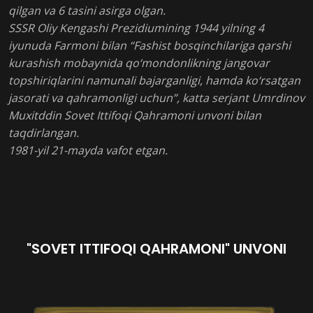
qilgan va 6 tasini asirga olgan.
SSSR Oliy Kengashi Prezidiumining 1944 yilning 4
iyunuda Farmoni bilan “Fashist bosqinchilariga qarshi
kurashish mobaynida qo‘mondonlikning jangovar
topshiriqlarini namunali bajarganligi, hamda ko‘rsatgan
jasorati va qahramonligi uchun”, katta serjant Umrdinov
Muxitddin Sovet Ittifoqi Qahramoni unvoni bilan
taqdirlangan.
1981-yil 21-mayda vafot etgan.
"SOVET ITTIFOQI QAHRAMONI" UNVONI