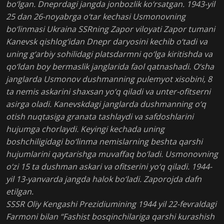
bo‘lgan. Dneprdagi jangda jonbozlik ko‘rsatgan. 1943-yil
25 dan 26-noyabrga o‘tar kechasi Usmonovning
bo‘linmasi Ukraina SSRning Zapor viloyati Zapor tumani
Kanevsk qishlog‘idan Dnepr daryosini kechib o‘tadi va
uning g‘arbiy sohilidagi platsdarmni qo‘lga kiritishda va
qo‘ldan boy bermaslik janglarida faol qatnashadi. O‘sha
janglarda Usmonov dushmanning pulemyot xisobini, 8
ta nemis askarini shaxsan yo‘q qiladi va unter-ofitserni
asirga oladi. Kanevskdagi janglarda dushmanning o‘q
otish nuqtasiga granata tashlaydi va safdoshlarini
hujumga chorlaydi. Keyingi kechada uning
boshchiligidagi bo‘linma nemislarning beshta qarshi
hujumlarini qaytarishga muvaffaq bo‘ladi. Usmonovning
o‘zi 15 ta dushman askari va ofitserini yo‘q qiladi. 1944-
yil 13-yanvarda jangda halok bo‘ladi. Zaporojda dafn
etilgan.
SSSR Oliy Kengashi Prezidiumining 1944 yil 22-fevraldagi
Farmoni bilan “Fashist bosqinchilariga qarshi kurashish