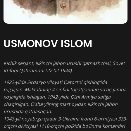
USMONOV ISLOM
Kichik serjant, Ikkinchi jahon urushi qatnashchisi, Sovet
Ittifoqi Qahramoni (22.02.1944)
1922-yilda Sirdaryo viloyati Qatortol qishlog‘ida
tug‘ilgan. Maktabning 4-sinfini tugatgandan so‘ng jamoa
xo‘jaligida ishlagan. 1942-yilda Qizil Armiya safiga
chaqirilgan. O‘sha yilning mart oyidan Ikkinchi jahon
urushida qatnashgan.
1943-yil noyabrga qadar 3-Ukraina fronti 6-armiyasi 333-
o‘qchi diviziyasi 1118-o‘qchi polkida bo‘linma komandiri