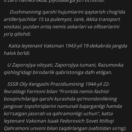
Dushmanning qarshi hujumlarini qaytarish chog‘ida
artilleriyachilar 15 ta pulemyot, tank, ikkita transport
vositasi, yuzdan ortiq nemis askarlari va ofitserlarini
yo‘q qilishdi.
Katta leytenant Vaksman 1943-yil 19-dekabrda jangda
halok bo‘ldi.
U Zaporojiya viloyati, Zaporojiya tumani, Razumovka
qishlog‘idagi birodarlik qabristoniga dafn etilgan.
SSSR Oliy Kengashi Prezidiumining 1944-yil 22-
fevraldagi Farmoni bilan “Frontda nemis-fashist
bosqinchilariga qarshi kurashda qo‘mondonlikning
jangovar topshiriqlarini namunali bajarganligi hamda
ko‘rsatgan jasorati va qahramonligi uchun”, katta
leytenant Vaksman Isaak Fedorovich Sovet Ittifoqi
Qahramoni unvoni bilan taqdirlangan (vafotidan so‘ng).