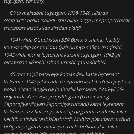
tug‘ilgan. Yahudiy.
O‘rta maktabni tugatgan. 1938-1940 yillarda
o‘qituvchi bo‘lib ishladi, shu bilan birga Dnepropetrovsk
transport institutida sirtdan o‘qidi.
1941-yilda O‘zbekiston SSR Buxoro shahar harbiy
komissarligi tomonidan Qizil Armiya safiga chaqirildi.
1942-yilda kichik leytenant kursini tugatgan. 1942-yil
oktabrdan Ikkinchi jahon urushi qatnashchisi.
45 mm to‘pli batareya komandiri, katta leytenant
Vaksman 1943-yil kuzida Dneprdan kechib o‘tish paytida
bo‘lib o‘tgan janglarda jonbozlik ko‘rsatdi. 1943-yil 26-
noyabrda Kanevskoye qishlog‘ida (Ukrainaning
Zaporojiya viloyati Zaporojiya tumani) katta leytenant
Vaksman, o‘z batareyasini o‘ng qirg‘oqqa mohirlik bilan
kechib o‘tishini tashkillashtirdi. Muhim platsdarm uchun
bo‘lgan janglarda batareya o‘qchi bo‘linmalari bilan
o‘zaro hamkorlikda, piyodalarga yo‘l ochishdi.