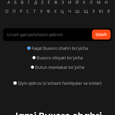
А
Б
В
Г
Д
Е
Ё
Ж
З
И
Й
К
Л
М
Н
О
П
Р
С
Т
У
Ф
Х
Ц
Ч
Ш
Щ
Э
Ю
Я
Izlash
Faqat Buxoro shahri bo'yicha
Buxoro viloyati bo'yicha
Butun mamlakat bo'yicha
Qiyin qidiruv (o'xshash familiyalar va ismlar)