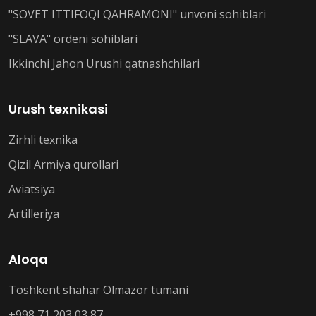
"SOVET ITTIFOQI QAHRAMONI" unvoni sohiblari
"SLAVA" ordeni sohiblari
Ikkinchi Jahon Urushi qatnashchilari
Urush texnikasi
Zirhli texnika
Qizil Armiya qurollari
Aviatsiya
Artilleriya
Aloqa
Toshkent shahar Olmazor tumani
+998 71 203 03 87