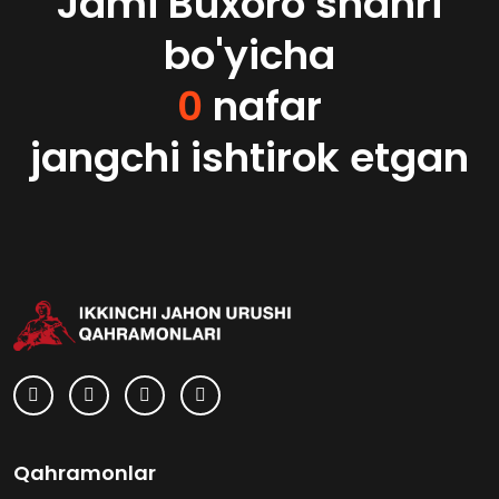
Jami Buxoro shahri
bo'yicha
0
nafar
jangchi ishtirok etgan
Qahramonlar