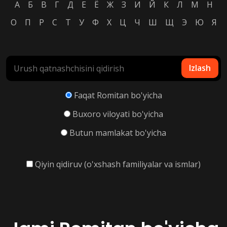
А
Б
В
Г
Д
Е
Ё
Ж
З
И
Й
К
Л
М
Н
О
П
Р
С
Т
У
Ф
Х
Ц
Ч
Ш
Щ
Э
Ю
Я
Izlash
Faqat Romitan bo'yicha
Buxoro viloyati bo'yicha
Butun mamlakat bo'yicha
Qiyin qidiruv (o'xshash familiyalar va ismlar)