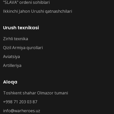
"SLAVA" ordeni sohiblari
Ikkinchi Jahon Urushi qatnashchilari
Urush texnikasi
Zirhli texnika
Qizil Armiya qurollari
Aviatsiya
Artilleriya
Aloqa
Toshkent shahar Olmazor tumani
+998 71 203 03 87
info@warheroes.uz