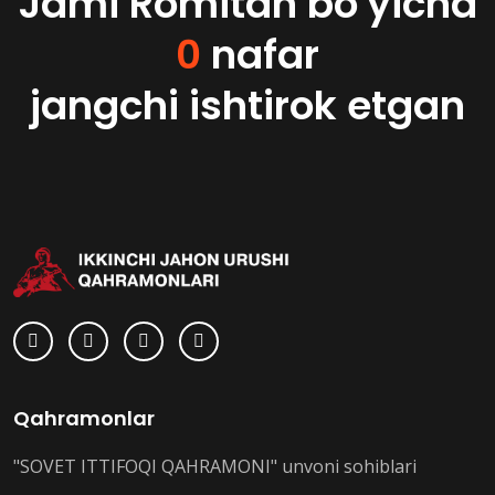
Jami Romitan bo'yicha
0
nafar
jangchi ishtirok etgan
Qahramonlar
"SOVET ITTIFOQI QAHRAMONI" unvoni sohiblari