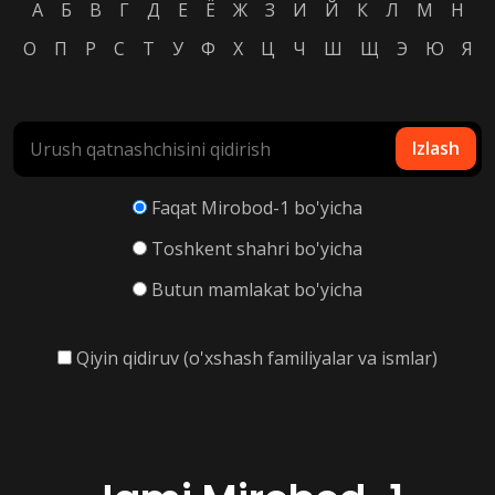
А
Б
В
Г
Д
Е
Ё
Ж
З
И
Й
К
Л
М
Н
О
П
Р
С
Т
У
Ф
Х
Ц
Ч
Ш
Щ
Э
Ю
Я
Izlash
Faqat Mirobod-1 bo'yicha
Toshkent shahri bo'yicha
Butun mamlakat bo'yicha
Qiyin qidiruv (o'xshash familiyalar va ismlar)