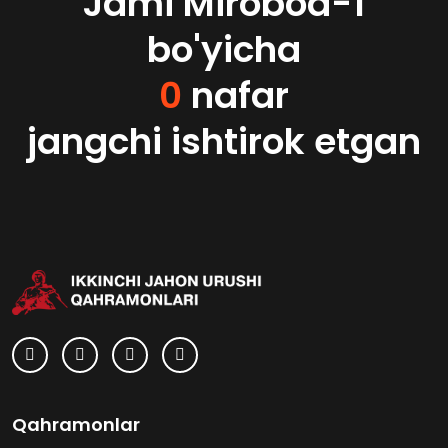
Jami Mirobod-1
bo'yicha
0
nafar
jangchi ishtirok etgan
Qahramonlar