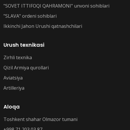
"SOVET ITTIFOQI QAHRAMONI" unvoni sohiblari
"SLAVA" ordeni sohiblari
Ikkinchi Jahon Urushi qatnashchilari
Urush texnikasi
Zirhli texnika
Qizil Armiya qurollari
Aviatsiya
Artilleriya
Aloqa
Toshkent shahar Olmazor tumani
+998 71 203 03 87