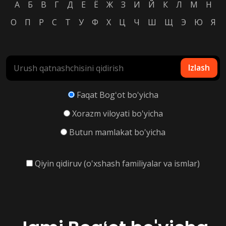
А
Б
В
Г
Д
Е
Ё
Ж
З
И
Й
К
Л
М
Н
О
П
Р
С
Т
У
Ф
Х
Ц
Ч
Ш
Щ
Э
Ю
Я
Izlash
Faqat Bogʻot bo'yicha
Xorazm viloyati bo'yicha
Butun mamlakat bo'yicha
Qiyin qidiruv (o'xshash familiyalar va ismlar)