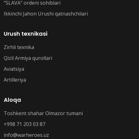
"SLAVA" ordeni sohiblari
Ikkinchi Jahon Urushi qatnashchilari
Urush texnikasi
Zirhli texnika
Qizil Armiya qurollari
Aviatsiya
Artilleriya
Aloqa
Toshkent shahar Olmazor tumani
+998 71 203 03 87
info@warheroes.uz