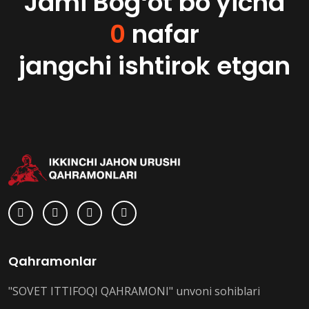
Jami Bogʻot bo'yicha
0
nafar
jangchi ishtirok etgan
Qahramonlar
"SOVET ITTIFOQI QAHRAMONI" unvoni sohiblari