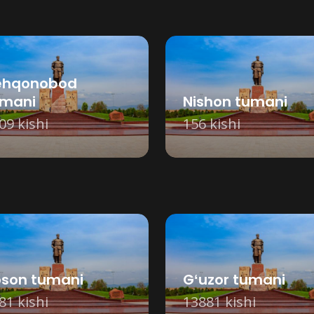
ehqonobod
umani
Nishon tumani
09 kishi
156 kishi
son tumani
Gʻuzor tumani
81 kishi
13881 kishi