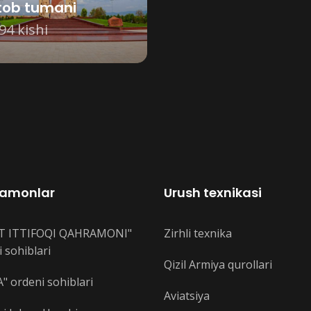
tob tumani
94 kishi
amonlar
Urush texnikasi
T ITTIFOQI QAHRAMONI"
Zirhli texnika
 sohiblari
Qizil Armiya qurollari
" ordeni sohiblari
Aviatsiya