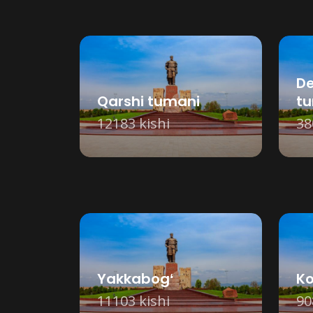
D
Qarshi tumani
t
12183 kishi
38
Yakkabogʻ
Ko
11103 kishi
90