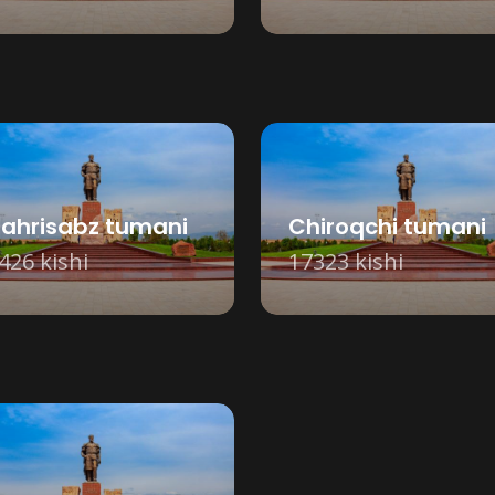
ahrisabz tumani
Chiroqchi tumani
426 kishi
17323 kishi