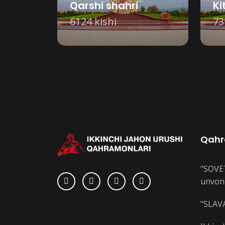
Qarshi shahri
Ki
6124 kishi
73
Qahr
"SOVE
unvoni
"SLAVA