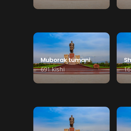
Muborak tumani
Sh
691 kishi
16