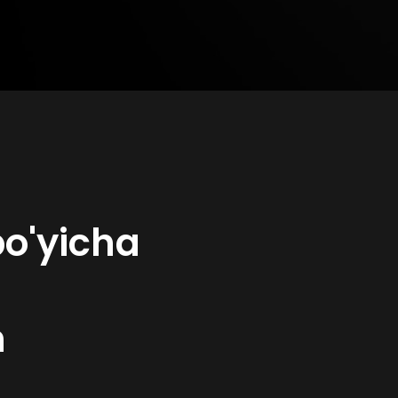
bo'yicha
n