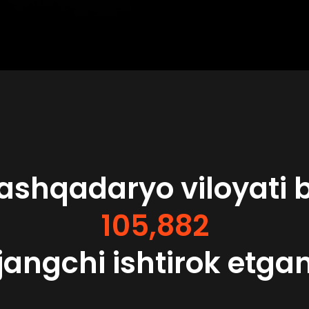
shqadaryo viloyati 
105,882
jangchi ishtirok etga