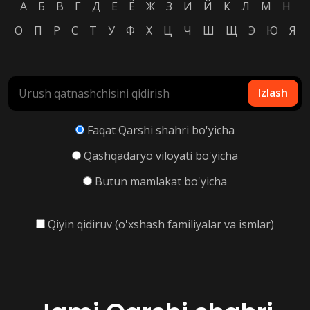
А
Б
В
Г
Д
Е
Ё
Ж
З
И
Й
К
Л
М
Н
О
П
Р
С
Т
У
Ф
Х
Ц
Ч
Ш
Щ
Э
Ю
Я
Izlash
Faqat Qarshi shahri bo'yicha
Qashqadaryo viloyati bo'yicha
Butun mamlakat bo'yicha
Qiyin qidiruv (o'xshash familiyalar va ismlar)