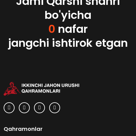
Jami Qarshi shahri
bo'yicha
0
nafar
jangchi ishtirok etgan
Qahramonlar