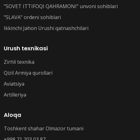
"SOVET ITTIFOQI QAHRAMONI" unvoni sohiblari
"SLAVA" ordeni sohiblari
Ikkinchi Jahon Urushi qatnashchilari
Urush texnikasi
Zirhli texnika
Qizil Armiya qurollari
Aviatsiya
Artilleriya
Aloqa
Toshkent shahar Olmazor tumani
+998 71 203 03 87