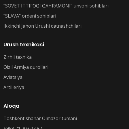
"SOVET ITTIFOQI QAHRAMONI" unvoni sohiblari
"SLAVA" ordeni sohiblari
Ikkinchi Jahon Urushi qatnashchilari
Urush texnikasi
Zirhli texnika
Qizil Armiya qurollari
Aviatsiya
Artilleriya
Aloqa
Toshkent shahar Olmazor tumani
+998 71 203 03 87