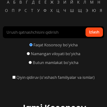
А
Б
В
Г
Д
Е
Ё
Ж
З
И
Й
К
Л
М
Н
О
П
Р
С
Т
У
Ф
Х
Ц
Ч
Ш
Щ
Э
Ю
Я
Izlash
Faqat Kosonsoy bo'yicha
Namangan viloyati bo'yicha
Butun mamlakat bo'yicha
Qiyin qidiruv (o'xshash familiyalar va ismlar)