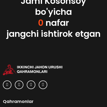
Jami Kosonsoy
bo'yicha
0
nafar
jangchi ishtirok etgan
Qahramonlar