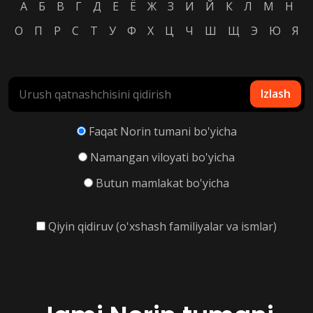
А
Б
В
Г
Д
Е
Ё
Ж
З
И
Й
К
Л
М
Н
О
П
Р
С
Т
У
Ф
Х
Ц
Ч
Ш
Щ
Э
Ю
Я
Izlash
Faqat Norin tumani bo'yicha
Namangan viloyati bo'yicha
Butun mamlakat bo'yicha
Qiyin qidiruv (o'xshash familiyalar va ismlar)