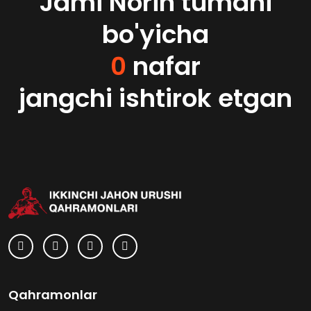
Jami Norin tumani
bo'yicha
0
nafar
jangchi ishtirok etgan
Qahramonlar