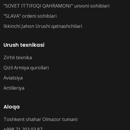
"SOVET ITTIFOQI QAHRAMONI" unvoni sohiblari
"SLAVA" ordeni sohiblari
Ikkinchi Jahon Urushi qatnashchilari
Urush texnikasi
Zirhli texnika
Qizil Armiya qurollari
Aviatsiya
Artilleriya
Aloqa
Toshkent shahar Olmazor tumani
+998 71 203 03 87