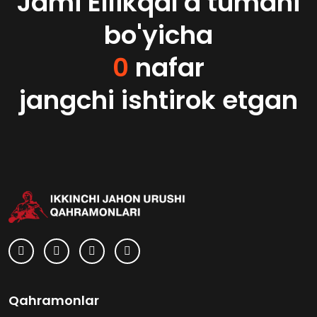
Jami Ellikqal'a tumani
bo'yicha
0
nafar
jangchi ishtirok etgan
Qahramonlar