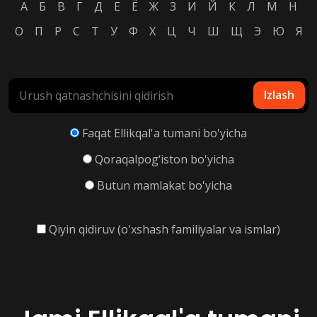
А
Б
В
Г
Д
Е
Ё
Ж
З
И
Й
К
Л
М
Н
О
П
Р
С
Т
У
Ф
Х
Ц
Ч
Ш
Щ
Э
Ю
Я
Izlash
Faqat Ellikqal'a tumani bo'yicha
Qoraqalpog‘iston bo'yicha
Butun mamlakat bo'yicha
Qiyin qidiruv (o'xshash familiyalar va ismlar)