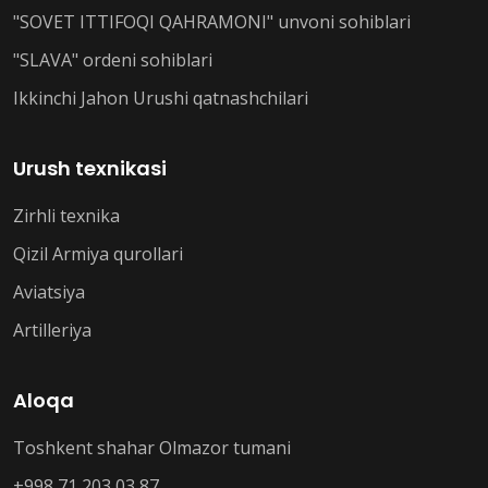
"SOVET ITTIFOQI QAHRAMONI" unvoni sohiblari
"SLAVA" ordeni sohiblari
Ikkinchi Jahon Urushi qatnashchilari
Urush texnikasi
Zirhli texnika
Qizil Armiya qurollari
Aviatsiya
Artilleriya
Aloqa
Toshkent shahar Olmazor tumani
+998 71 203 03 87