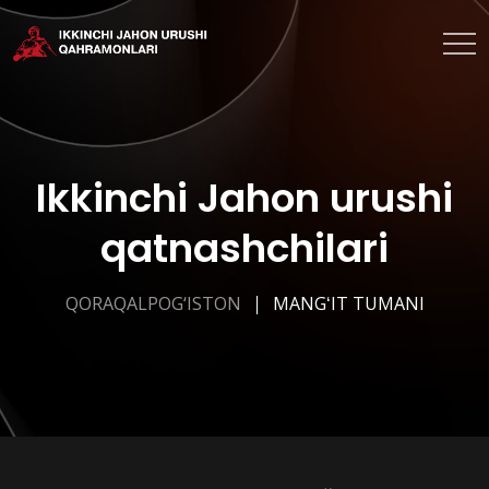
Ikkinchi Jahon urushi
qatnashchilari
QORAQALPOG‘ISTON
MANGʻIT TUMANI