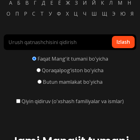
А
Б
В
Г
Д
Е
Ё
Ж
З
И
Й
К
Л
М
Н
О
П
Р
С
Т
У
Ф
Х
Ц
Ч
Ш
Щ
Э
Ю
Я
Izlash
Faqat Mangʻit tumani bo'yicha
Qoraqalpog‘iston bo'yicha
Butun mamlakat bo'yicha
Qiyin qidiruv (o'xshash familiyalar va ismlar)