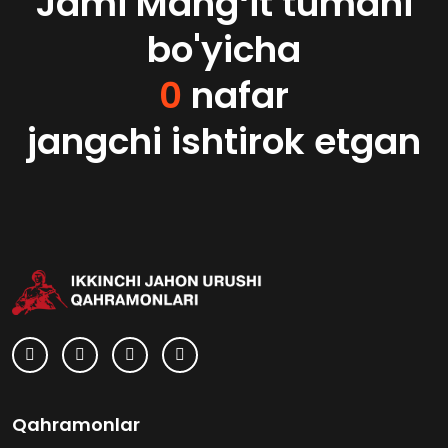
Jami Mangʻit tumani
bo'yicha
0
nafar
jangchi ishtirok etgan
Qahramonlar