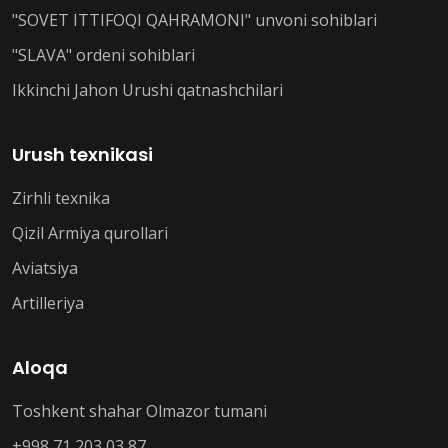
"SOVET ITTIFOQI QAHRAMONI" unvoni sohiblari
"SLAVA" ordeni sohiblari
Ikkinchi Jahon Urushi qatnashchilari
Urush texnikasi
Zirhli texnika
Qizil Armiya qurollari
Aviatsiya
Artilleriya
Aloqa
Toshkent shahar Olmazor tumani
+998 71 203 03 87