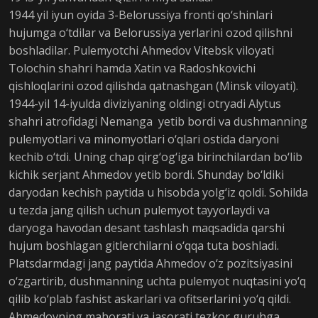
1944 yil iyun oyida 3-Belorussiya fronti qo‘shinlari
hujumga o‘tdilar va Belorussiya yerlarini ozod qilishni
boshladilar. Pulemyotchi Ahmedov Vitebsk viloyati
Tolochin shahri hamda Xatin va Radoshkovichi
qishloqlarini ozod qilishda qatnashgan (Minsk viloyati).
1944-yil 14-iyulda diviziyaning oldingi otryadi Alytus
shahri atrofidagi Nemanga yetib bordi va dushmanning
pulemyotlari va minomyotlari o‘qlari ostida daryoni
kechib o‘tdi. Uning chap qirg‘og‘iga birinchilardan bo‘lib
kichik serjant Ahmedov yetib bordi. Shunday bo‘ldiki
daryodan kechish paytida u hisobda yolg‘iz qoldi. Sohilda
u tezda jang qilish uchun pulemyot tayyorlaydi va
daryoga havodan desant tashlash maqsadida qarshi
hujum boshlagan gitlerchilarni o‘qqa tuta boshladi.
Platsdarmdagi jang paytida Ahmedov o‘z pozitsiyasini
o‘zgartirib, dushmanning uchta pulemyot nuqtasini yo‘q
qilib ko‘plab fashist askarlari va ofitserlarini yo‘q qildi.
Ahmedovning mahorati va jasorati tezkor guruhga