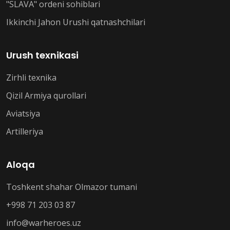
"SLAVA" ordeni sohiblari
Ikkinchi Jahon Urushi qatnashchilari
Urush texnikasi
Zirhli texnika
Qizil Armiya qurollari
Aviatsiya
Artilleriya
Aloqa
Toshkent shahar Olmazor tumani
+998 71 203 03 87
info@warheroes.uz