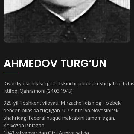
AHMEDOV TURG‘UN
Gvardiya kichik serjanti, Ikkinchi jahon urushi qatnashchis
Ittifoqi Qahramoni (24.03.1945)
925-yil Toshkent viloyati, Mirzacho‘l qishlog‘i, o‘zbek
dehqon oilasida tug‘ilgan. U 7-sinfni va Novosibirsk
shahridagi Federal huquq maktabini tamomlagan.
Kolxozda ishlagan.
1943-yil yanvaridan Qizil Armiya safida.