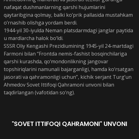
nafaqat dushmanlarning qarshi hujumlarini
qaytaribgina qolmay, balki ko’prik pallasida mustahkam
o’rnashib olishga yordam berdi.
1944-yil 30-iyulda Neman platsdarmdagi janglar paytida
u mardlarcha halok bo‘ldi.
SSSR Oliy Kengashi Prezidiumining 1945-yil 24-martdagi
Farmoni bilan “Frontda nemis-fashist bosqinchilariga
qarshi kurashda, qo‘mondonlikning jangovar
topshiriqlarini namunali bajarganligi, hamda ko‘rsatgan
jasorati va qahramonligi uchun”, kichik serjant Turg’un
Ahmedov Sovet Ittifoqi Qahramoni unvoni bilan
taqdirlangan (vafotidan so‘ng).
"SOVET ITTIFOQI QAHRAMONI" UNVONI