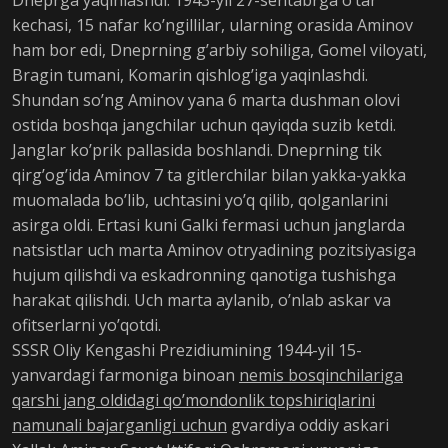
kechasi, 15 nafar ko’ngillilar, ularning orasida Aminov
ham bor edi, Dneprning g’arbiy sohiliga, Gomel viloyati,
Bragin tumani, Komarin qishlog’iga yaqinlashdi.
Shundan so’ng Aminov yana 6 marta dushman olovi
ostida boshqa jangchilar uchun qayiqda suzib ketdi.
Janglar ko’prik pallasida boshlandi. Dneprning tik
qirg’og’ida Aminov 7 ta gitlerchilar bilan yakka-yakka
muomalada bo’lib, uchtasini yo’q qilib, qolganlarini
asirga oldi. Ertasi kuni Galki fermasi uchun janglarda
natsistlar uch marta Aminov otryadining pozitsiyasiga
hujum qilishdi va eskadronning qanotiga tushishga
harakat qilishdi. Uch marta aylanib, o’nlab askar va
ofitserlarni yo’qotdi.
SSSR Oliy Kengashi Prezidiumining 1944-yil 15-
yanvardagi farmoniga binoan
nemis bosqinchilariga
qarshi jang oldidagi qo’mondonlik topshiriqlarini
namunali bajarganligi uchun
gvardiya oddiy askari