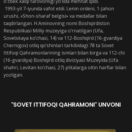
o’zbek xalqi farovonligi yo’lida mehnat qildi.
1993-yil 7-iyunda vafot etdi. Lenin ordeni, 1-Jahon
urushi, «Shon-sharaf belgisi» va medallar bilan
taqdirlangan. H.Aminovning nomi Boshqirdiston
Respublikasi Milliy muzeyiga o’rnatilgan (Ufa,
Sovetskaya ko’chasi, 14) va 112-Boshqird (16-gvardiya
Chernigov) otliq qo’shinlari tarkibidagi 78 ta Sovet
Ittifoqi Qahramonlarining ismlari bilan birga va 112-chi
(16-gvardiya) Boshqird otliq diviziyasi Muzeyida (Ufa
shahri, Levitan ko’chasi, 27) plitalarga oltin harflar bilan
yozilgan.
"SOVET ITTIFOQI QAHRAMONI" UNVONI