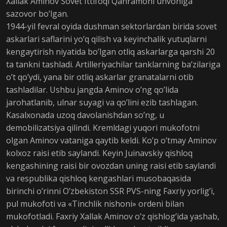
Xallak Aminov Sovet Ittifoqi Qahramoni unvoniga
sazovor bo’lgan.
1944-yil fevral oyida dushman sektorlardan birida sovet
askarlari saflarini yo’q qilish va keyinchalik yutuqlarni
kengaytirish niyatida bo’lgan otliq askarlarga qarshi 20
ta tankni tashladi. Artilleriyachilar tanklarning ba’zilariga
o’t qo’ydi, yana bir otliq askarlar granatalarni otib
tashladilar. Ushbu jangda Aminov o’ng qo’lida
jarohatlanib, ulnar suyagi va qo’lini ezib tashlagan.
Kasalxonada uzoq davolanishdan so’ng, u
demobilizatsiya qilindi. Kremldagi yuqori mukofotni
olgan Aminov vataniga qaytib keldi. Ko’p o’tmay Aminov
kolxoz raisi etib saylandi. Keyin Juinavskiy qishloq
kengashining raisi bir ovozdan uning raisi etib saylandi
va respublika qishloq kengashlari musobaqasida
birinchi o’rinni O’zbekiston SSR PVS-ning Faxriy yorlig’i,
pul mukofoti va «Tinchlik nishoni» ordeni bilan
mukofotladi. Faxriy Xallak Aminov o’z qishlog’ida yashab,