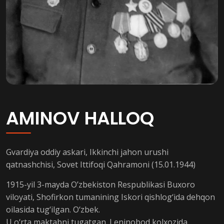
AMINOV HALLOQ
Gvardiya oddiy askari, Ikkinchi jahon urushi
qatnashchisi, Sovet Ittifoqi Qahramoni (15.01.1944)
1915-yil 3-mayda O’zbekiston Respublikasi Buxoro
viloyati, Shofirkon tumanining Iskori qishlog‘ida dehqon
oilasida tug‘ilgan. O‘zbek.
U o‘rta maktabni tugatgan. Leninobod kolxozida