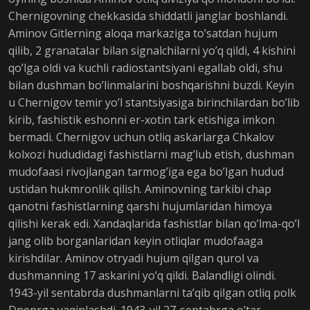
Chernigovning chekkasida shiddatli janglar boshlandi.
Aminov Gitlerning aloqa markaziga to’satdan hujum
qilib, 2 granatalar bilan signalchilarni yo’q qildi, 4 kishini
qo’lga oldi va kuchli radiostantsiyani egallab oldi, shu
bilan dushman bo’linmalarini boshqarishni buzdi. Keyin
u Chernigov temir yo’l stantsiyasiga birinchilardan bo’lib
kirib, fashistik eshonni er-xotin tark etishiga imkon
bermadi. Chernigov uchun otliq askarlarga Chkalov
kolxozi hududidagi fashistlarni mag’lub etish, dushman
mudofaasi rivojlangan tarmog’iga ega bo’lgan hudud
ustidan hukmronlik qilish. Aminovning tarkibi chap
qanotni fashistlarning qarshi hujumlaridan himoya
qilishi kerak edi. Xandaqlarida fashistlar bilan qo’lma-qo’l
jang olib borganlaridan keyin otliqlar mudofaaga
kirishdilar. Aminov otryadi hujum qilgan qurol va
dushmanning 17 askarini yo’q qildi. Balandligi olindi.
1943-yil sentabrda dushmanlarni ta’qib qilgan otliq polk
Dneprga yaqinlashdi. 1943-yil 27-sentabrga o’tar