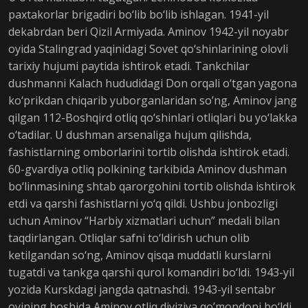
paxtakorlar brigadiri bo‘lib bo‘lib ishlagan. 1941-yil
dekabrdan beri Qizil Armiyada. Aminov 1942-yil noyabr
oyida Stalingrad yaqinidagi Sovet qo‘shinlarining olovli
tarixiy hujumi paytida ishtirok etadi. Tankchilar
dushmanni Kalach hududidagi Don orqali o‘tgan yagona
ko‘prikdan chiqarib yuborganlaridan so’ng, Aminov jang
qilgan 112-Boshqird otliq qo‘shinlari otliqlari bu yo‘lakka
o‘tadilar. U dushman arsenaliga hujum qilishda,
fashistlarning omborlarini tortib olishda ishtirok etadi.
60-gvardiya otliq polkining tarkibida Aminov dushman
bo‘linmasining shtab qarorgohini tortib olishda ishtirok
etdi va qarshi fashistlarni yo‘q qildi. Ushbu jonbozligi
uchun Aminov “Harbiy xizmatlari uchun” medali bilan
taqdirlangan. Otliqlar safni to‘ldirish uchun olib
ketilgandan so‘ng, Aminov qisqa muddatli kurslarni
tugatdi va tankga qarshi qurol komandiri bo‘ldi. 1943-yil
yozida Kurskdagi jangda qatnashdi. 1943-yil sentabr
oyining boshida Aminov otliq diviziya qo’mondoni bo‘ldi.