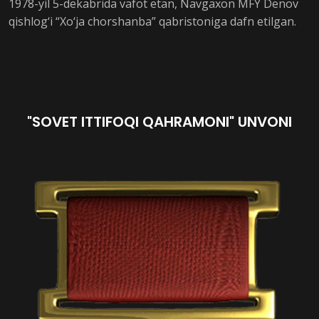
1978-yil 5-dekabrida vafot etan, Navgaxon MFY Denov
qishlog‘i “Xo‘ja chorshanba” qabristoniga dafn etilgan.
"SOVET ITTIFOQI QAHRAMONI" UNVONI