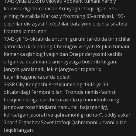
1943-yilda Buxoro viloyati Vobkent tumani harbiy
komissarligi tomonidan Armiyaga chaqirilgan. Shu
yilning fevralida Markaziy frontning 65-armiyasi, 193-
o‘qchilar diviziyasi 1-o‘qchilar batalyoni o‘qchisi sifatida
frontga jo‘natilgan.
1943-yil 15-oktabrda shturm guruhi tarkibida birinchilar
qatorida Ukrainaning Chernigov viloyati Repkin tumani
Kamenka qishlog‘i yaqinidan Dnepr daryosini kechib
o‘tgan va dushman transheyasiga bostirib kirgan.
Jangda yaralanadi, lekin jangovor topshiriq
bajarilmaguncha safda qoladi.
SSSR Oliy Kengashi Prezidiumining 1943-yil 30-
oktabridagi Farmoni bilan “Frontda nemis-fashist
bosqinchilariga qarshi kurashda qo‘mondonlikning
jangovar topshiriqlarni namunali bajarganligi,
ko‘rsatgan jasorati va qahramonligi uchun”, oddiy askar
Sharif Ergashev Sovet Ittifoqi Qahramoni unvoni bilan
taqdirlangan.