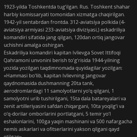
1923-yilda Toshkentda tug’ilgan. Rus. Toshkent shahar
harbiy komissaryati tomonidan xizmatga chaqirilgan.
1942-yil sentabrdan frontda. 312-aviatsiya polkida (4-
aviatsiya armiyasi 233-aviatsiya diviziyasi,) eskadriliya
komandiri sifatida jang qilgan, 120dan ortiq jangovar
uchishni amalga oshirgan.
Eskadriliya komandiri kapitan Ivlievga Sovet Ittifoqi
Qahramoni unvonini berish to‘g‘risida 1944-yilning
yozida yozilgan taqdimnomada quyidagilar yozilgan:
«Hammasi bo‘lib, kapitan Ivlievning jangovar
qaydnomasida dushmanning 20ta tank,
aerodromlardagi 11 samolyotlarni yo‘q qilgani, 1
samolyotni urib tushirilgani, 15ta dala batareyalari va
zenit artilleriyasini safdan chiqargani, 10ta yoqilg‘i va
o‘q-dorilar omborlarini portlatgani, 5 temir yo‘l
eshalonlarini, 100ga yaqin mashinani va 500 nafargacha
nemis askarlari va ofitserlarini yakson qilgani qayd
etilgan».