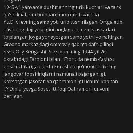
1945-yil yanvarda dushmanning tirik kuchlari va tank
qo‘shilmalarini bombardimon qilish vaqtida
Yu.D.Ivlievning samolyoti urib tushirilagan. Ortga etib
olishning iloji yo‘qligini anglagach, nemis askarlari
to‘plangan joyga yonayotgan samolyotni yo‘naltirgan.
Grodno markazidagi ommaviy qabrga dafn qilindi.
SSSR Oliy Kengashi Prezidiumining 1944-yil 26-
oktabrdagi Farmoni bilan “Frontida nemis-fashist
bosqinchilariga qarshi kurashda qo‘mondonlikning
jangovar topshiriqlarni namunali bajarganligi,
ko‘rsatgan jasorati va qahramonligi uchun” kapitan
I.Y.Dmitriyevga Sovet Ittifoqi Qahramoni unvoni
berilgan.