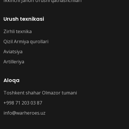
Ikkinchi Jahon Urushi qatnashchilari
Urush texnikasi
Zirhli texnika
Qizil Armiya qurollari
Aviatsiya
Artilleriya
Aloqa
Toshkent shahar Olmazor tumani
+998 71 203 03 87
info@warheroes.uz