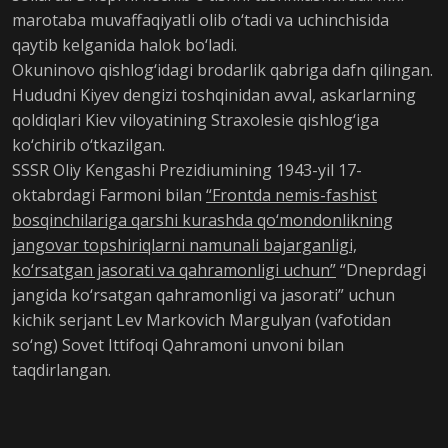
marotaba muvaffaqiyatli olib o‘tadi va uchinchisida
qaytib kelganida halok bo‘ladi.
Okuninovo qishlog‘idagi brodarlik qabriga dafn qilingan.
Hududni Kiyev dengizi toshqinidan avval, askarlarning
qoldiqlari Kiev viloyatining Straxolesie qishlog‘iga
ko‘chirib o‘tkazilgan.
SSSR Oliy Kengashi Prezidiumining 1943-yil 17-
oktabrdagi Farmoni bilan
“Frontda nemis-fashist
bosqinchilariga qarshi kurashda qo‘mondonlikning
jangovar topshiriqlarni namunali bajarganligi,
ko‘rsatgan jasorati va qahramonligi uchun”
“Dneprdagi
jangida ko‘rsatgan qahramonligi va jasorati” uchun
kichik serjant Lev Markovich Margulyan (vafotidan
so‘ng) Sovet Ittifoqi Qahramoni unvoni bilan
taqdirlangan.