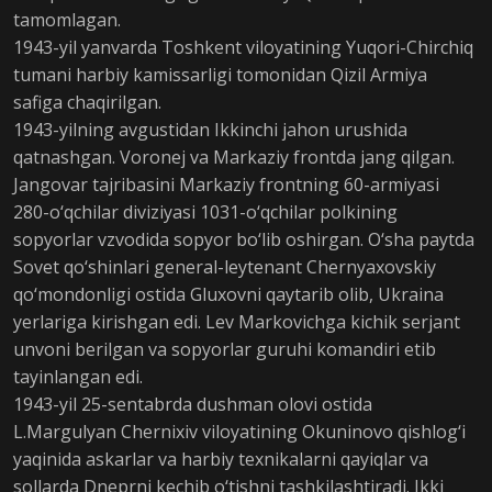
tamomlagan.
1943-yil yanvarda Toshkent viloyatining Yuqori-Chirchiq
tumani harbiy kamissarligi tomonidan Qizil Armiya
safiga chaqirilgan.
1943-yilning avgustidan Ikkinchi jahon urushida
qatnashgan. Voronej va Markaziy frontda jang qilgan.
Jangovar tajribasini Markaziy frontning 60-armiyasi
280-o‘qchilar diviziyasi 1031-o‘qchilar polkining
sopyorlar vzvodida sopyor bo‘lib oshirgan. O‘sha paytda
Sovet qo‘shinlari general-leytenant Chernyaxovskiy
qo‘mondonligi ostida Gluxovni qaytarib olib, Ukraina
yerlariga kirishgan edi. Lev Markovichga kichik serjant
unvoni berilgan va sopyorlar guruhi komandiri etib
tayinlangan edi.
1943-yil 25-sentabrda dushman olovi ostida
L.Margulyan Chernixiv viloyatining Okuninovo qishlog‘i
yaqinida askarlar va harbiy texnikalarni qayiqlar va
sollarda Dneprni kechib o‘tishni tashkilashtiradi. Ikki