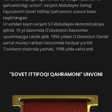
qahramonligi uchun”, serjant Abdullayev Samig’
Fayzulovich Sovet Ittifoqi Qahramoni unvoni bilan
taqdirlangan.
Urushdan keyin serjant S.F.Abdullayev demobilizatsiya
qilindi. 10 yil davomida O‘zbekiston Rassomlar
uyushmasiga raislik qildi. 1956-yildan O‘zbekiston Davlat
san’at muzeyi rahbari lavozimida faoliyat yuritdi.
Toshkent shahrida yashab, 1998-yilda vafot etdi.
"SOVET ITTIFOQI QAHRAMONI" UNVONI