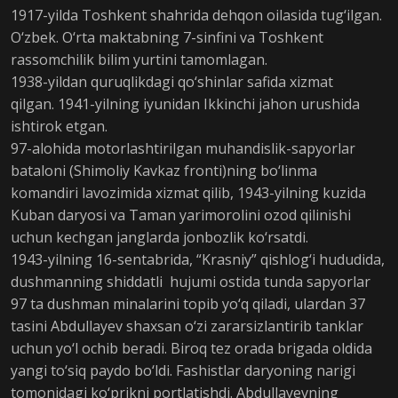
1917-yilda Toshkent shahrida dehqon oilasida tug‘ilgan.
O‘zbek. O‘rta maktabning 7-sinfini va Toshkent
rassomchilik bilim yurtini tamomlagan.
1938-yildan quruqlikdagi qo‘shinlar safida xizmat
qilgan. 1941-yilning iyunidan Ikkinchi jahon urushida
ishtirok etgan.
97-alohida motorlashtirilgan muhandislik-sapyorlar
bataloni (Shimoliy Kavkaz fronti)ning bo‘linma
komandiri lavozimida xizmat qilib, 1943-yilning kuzida
Kuban daryosi va Taman yarimorolini ozod qilinishi
uchun kechgan janglarda jonbozlik ko‘rsatdi.
1943-yilning 16-sentabrida, “Krasniy” qishlog‘i hududida,
dushmanning shiddatli hujumi ostida tunda sapyorlar
97 ta dushman minalarini topib yo‘q qiladi, ulardan 37
tasini Abdullayev shaxsan o‘zi zararsizlantirib tanklar
uchun yo‘l ochib beradi. Biroq tez orada brigada oldida
yangi to‘siq paydo bo‘ldi. Fashistlar daryoning narigi
tomonidagi ko‘prikni portlatishdi. Abdullayevning