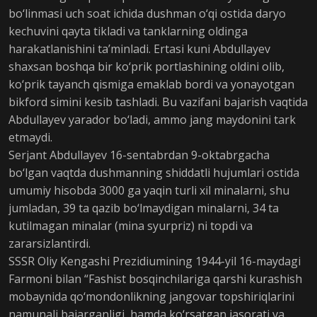
bo‘linmasi uch soat ichida dushman o‘qi ostida daryo
kechuvini qayta tikladi va tanklarning oldinga
harakatlanishini ta’minladi. Ertasi kuni Abdullayev
shaxsan boshqa bir ko‘prik portlashining oldini olib,
ko‘prik tayanch qismiga emaklab bordi va yonayotgan
bikford simini kesib tashladi. Bu vazifani bajarish vaqtida
Abdullayev yarador bo‘ladi, ammo jang maydonini tark
etmaydi.
Serjant Abdullayev 16-sentabrdan 9-oktabrgacha
bo‘lgan vaqtda dushmanning shiddatli hujumlari ostida
umumiy hisobda 3000 ga yaqin turli xil minalarni, shu
jumladan, 39 ta qazib bo‘lmaydigan minalarni, 34 ta
kutilmagan minalar (mina syurpriz) ni topdi va
zararsizlantirdi.
SSSR Oliy Kengashi Prezidiumining 1944-yil 16-maydagi
Farmoni bilan “Fashist bosqinchilariga qarshi kurashish
mobaynida qo‘mondonlikning jangovar topshiriqlarini
namunali bajarganligi, hamda ko‘rsatgan jasorati va