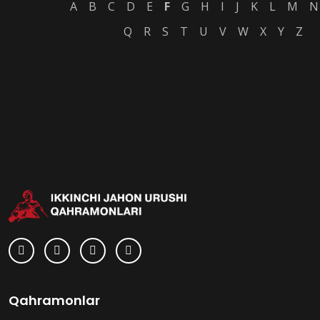
A
B
C
D
E
F
G
H
I
J
K
L
M
N
Q
R
S
T
U
V
W
X
Y
Z
Qahramonlar