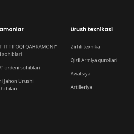
amonlar
Urush texnikasi
T ITTIFOQI QAHRAMONI"
Zirhli texnika
 sohiblari
Qizil Armiya qurollari
" ordeni sohiblari
Aviatsiya
hi Jahon Urushi
Artilleriya
hchilari