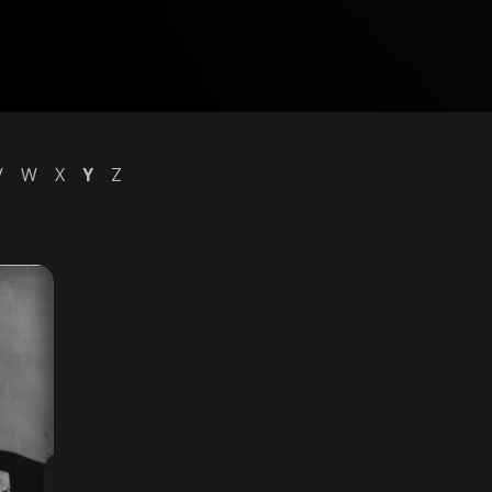
V
W
X
Y
Z