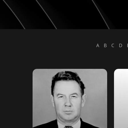
A
B
C
D