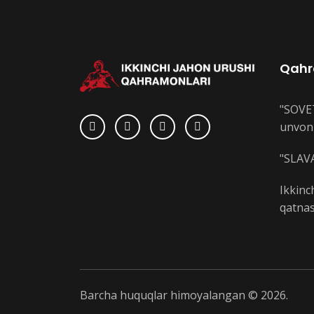
Qahr
"SOVE
unvoni
"SLAVA
Ikkinc
qatnas
Barcha huquqlar himoyalangan © 2026.