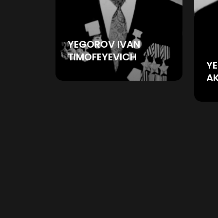
YEGOROV IVAN
TIMOFEYEVICH
YE
A