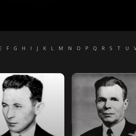
E
F
G
H
I
J
K
L
M
N
O
P
Q
R
S
T
U