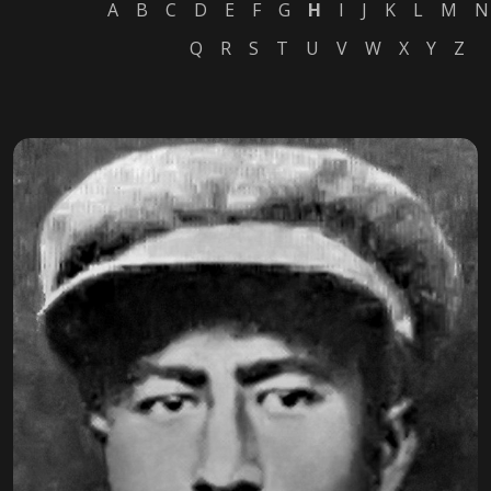
A
B
C
D
E
F
G
H
I
J
K
L
M
N
Q
R
S
T
U
V
W
X
Y
Z