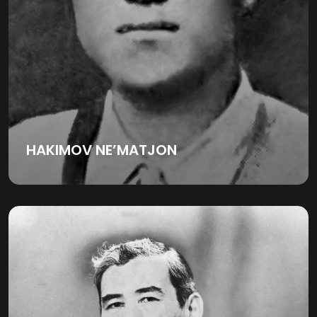
HAKIMOV NE’MATJON