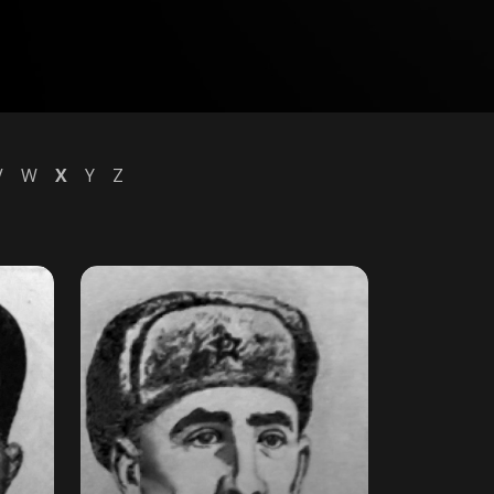
V
W
X
Y
Z