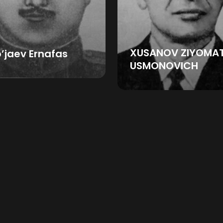
XUSANOV ZIYOMA
’jaev Ernafas
USMONOVICH