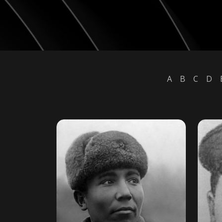
A
B
C
D