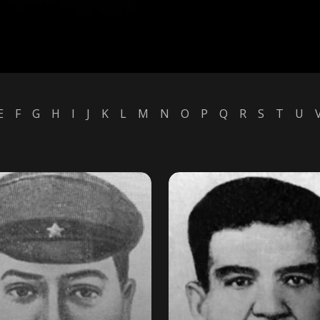
E
F
G
H
I
J
K
L
M
N
O
P
Q
R
S
T
U