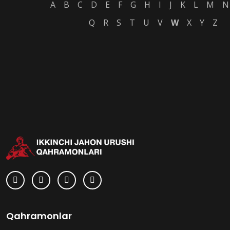
A
B
C
D
E
F
G
H
I
J
K
L
M
N
Q
R
S
T
U
V
W
X
Y
Z
Qahramonlar